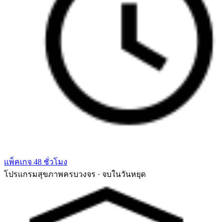
แพ็คเกจ 48 ชั่วโมง
โปรแกรมสุขภาพครบวงจร · จบในวันหยุด