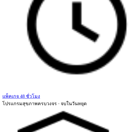
แพ็คเกจ 48 ชั่วโมง
โปรแกรมสุขภาพครบวงจร · จบในวันหยุด