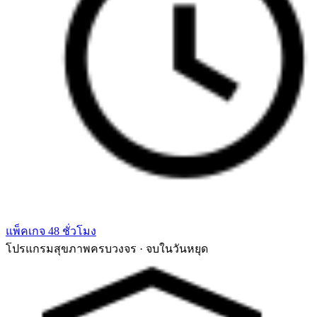
แพ็คเกจ 48 ชั่วโมง
โปรแกรมสุขภาพครบวงจร · จบในวันหยุด