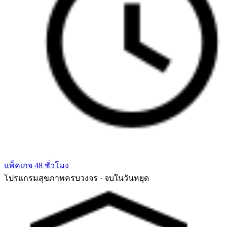
แพ็คเกจ 48 ชั่วโมง
โปรแกรมสุขภาพครบวงจร · จบในวันหยุด