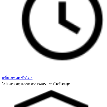
แพ็คเกจ 48 ชั่วโมง
โปรแกรมสุขภาพครบวงจร · จบในวันหยุด