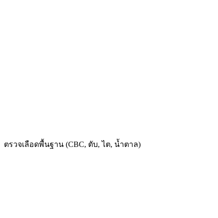
ตรวจเลือดพื้นฐาน (CBC, ตับ, ไต, น้ำตาล)