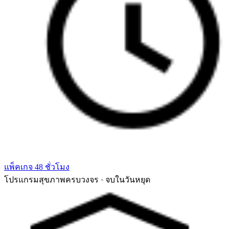
แพ็คเกจ 48 ชั่วโมง
โปรแกรมสุขภาพครบวงจร · จบในวันหยุด