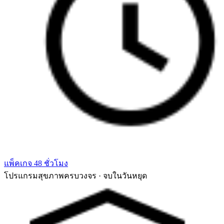
แพ็คเกจ 48 ชั่วโมง
โปรแกรมสุขภาพครบวงจร · จบในวันหยุด