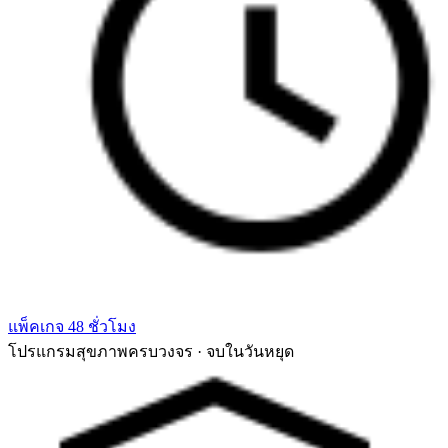
แพ็คเกจ 48 ชั่วโมง
โปรแกรมสุขภาพครบวงจร · จบในวันหยุด