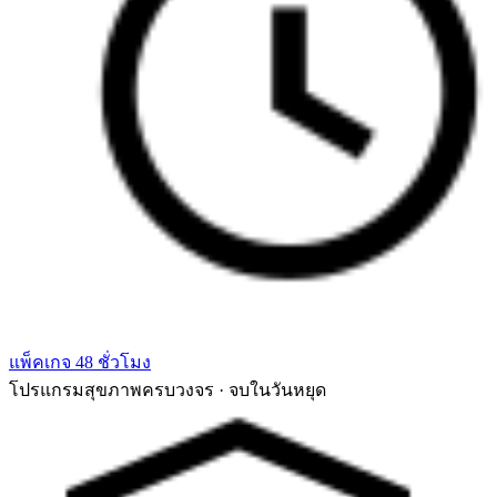
แพ็คเกจ 48 ชั่วโมง
โปรแกรมสุขภาพครบวงจร · จบในวันหยุด