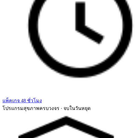
แพ็คเกจ 48 ชั่วโมง
โปรแกรมสุขภาพครบวงจร · จบในวันหยุด