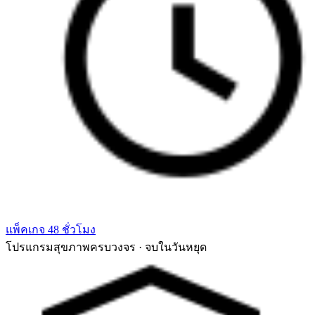
แพ็คเกจ 48 ชั่วโมง
โปรแกรมสุขภาพครบวงจร · จบในวันหยุด