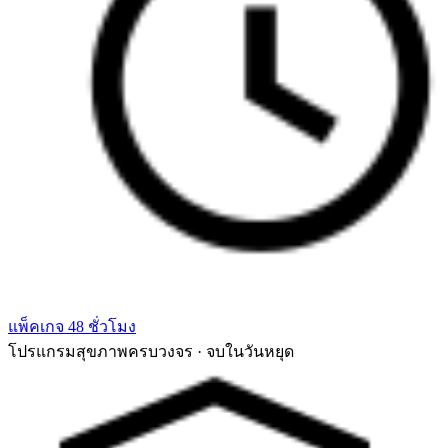
แพ็คเกจ 48 ชั่วโมง
โปรแกรมสุขภาพครบวงจร · จบในวันหยุด