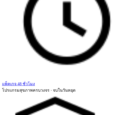
แพ็คเกจ 48 ชั่วโมง
โปรแกรมสุขภาพครบวงจร · จบในวันหยุด