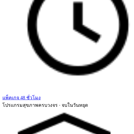
แพ็คเกจ 48 ชั่วโมง
โปรแกรมสุขภาพครบวงจร · จบในวันหยุด