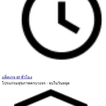
แพ็คเกจ 48 ชั่วโมง
โปรแกรมสุขภาพครบวงจร · จบในวันหยุด