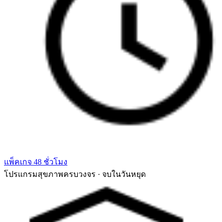
แพ็คเกจ 48 ชั่วโมง
โปรแกรมสุขภาพครบวงจร · จบในวันหยุด