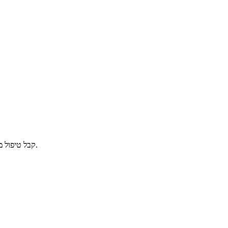
קבל טיפול מקצועי לשפיכה מוקדמת. פתרונות בטוחים ויעילים להגברת הביטחון העצמי.