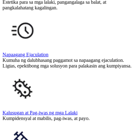
Estetika para sa mga lalaki, pangangalaga sa balat, at
pangkalahatang kagalingan.
Napaagang Ejaculation
Kumuha ng dalubhasang paggamot sa napaagang ejaculation.
Ligtas, epektibong mga solusyon para palakasin ang kumpiyansa.
Kalusugan at Pag-iwas ng mga Lalaki
Kumpidensyal at mabilis, pag-iwas, at payo.