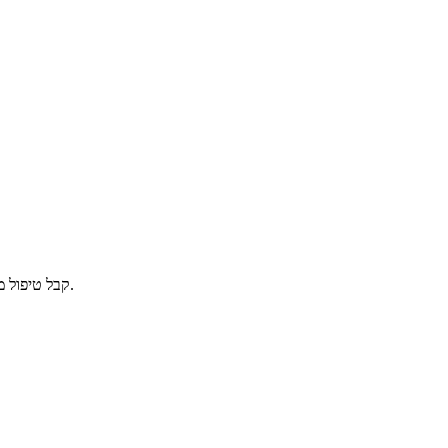
קבל טיפול מקצועי לשפיכה מוקדמת. פתרונות בטוחים ויעילים להגברת הביטחון העצמי.