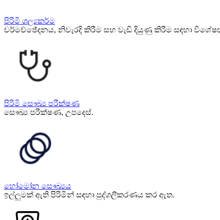
පිරිමි ශල්‍යකර්ම
චර්මච්ඡේදනය, නිවැරදි කිරීම සහ වැඩි දියුණු කිරීම සඳහා විශේෂඥ පි
පිරිමි සෞඛ්‍ය පරීක්ෂණ
සෞඛ්‍ය පරීක්ෂණ, උපදෙස්.
හෝමෝන සෞඛ්‍යය
ඉල්ලුමක් ඇති පිරිමින් සඳහා පුද්ගලීකරණය කර ඇත.