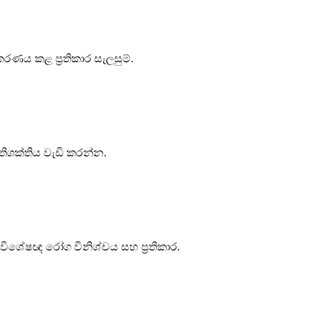
රණය කළ ප්‍රතිකාර සැලසුම්.
‍රතිශක්තිය වැඩි කරන්න.
ා විශේෂඥ රෝග විනිශ්චය සහ ප්‍රතිකාර.