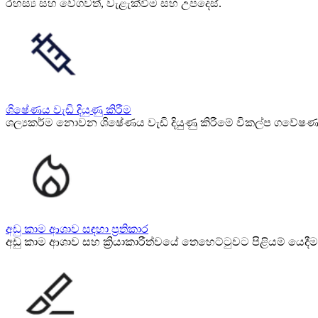
රහස්‍ය සහ වේගවත්, වැළැක්වීම සහ උපදෙස්.
ශිෂේණය වැඩි දියුණු කිරීම
ශල්‍යකර්ම නොවන ශිෂේණය වැඩි දියුණු කිරීමේ විකල්ප ගවේෂණය 
අඩු කාම ආශාව සඳහා ප්‍රතිකාර
අඩු කාම ආශාව සහ ක්‍රියාකාරීත්වයේ තෙහෙට්ටුවට පිළියම් යෙදී