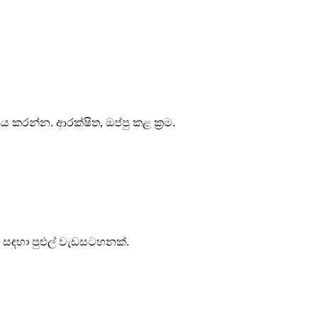
කරන්න. ආරක්ෂිත, ඔප්පු කළ ක්‍රම.
ම සඳහා පුළුල් වැඩසටහනක්.