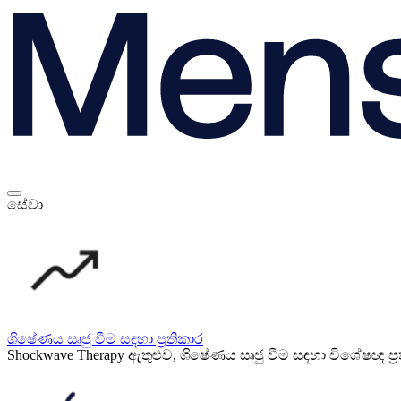
සේවා
ශිෂේණය ඍජු වීම සඳහා ප්‍රතිකාර
Shockwave Therapy ඇතුළුව, ශිෂේණය ඍජු වීම සඳහා විශේෂඥ ප්