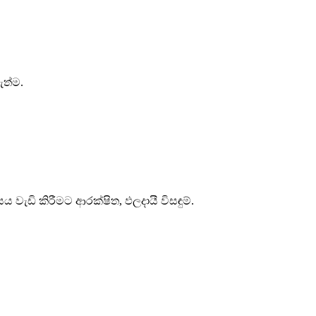
ැත්ම.
සය වැඩි කිරීමට ආරක්ෂිත, ඵලදායී විසඳුම්.