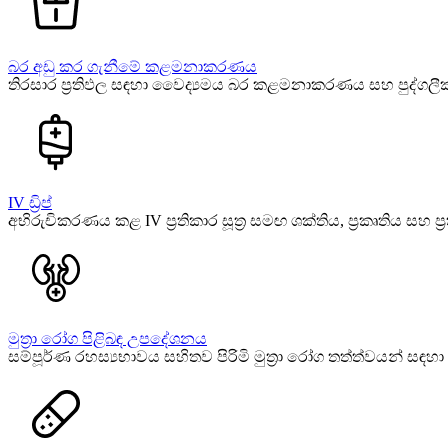
බර අඩු කර ගැනීමේ කළමනාකරණය
තිරසාර ප්‍රතිඵල සඳහා වෛද්‍යමය බර කළමනාකරණය සහ පුද්ගලීක
IV ඩ්‍රිප්
අභිරුචිකරණය කළ IV ප්‍රතිකාර සූත්‍ර සමඟ ශක්තිය, ප්‍රකෘතිය සහ ප්
මුත්‍රා රෝග පිළිබඳ උපදේශනය
සම්පූර්ණ රහස්‍යභාවය සහිතව පිරිමි මුත්‍රා රෝග තත්ත්වයන් සඳහ