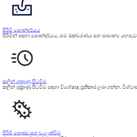
පිරිමි සෞන්දර්යය
පිරිමින් සඳහා සෞන්දර්යය, සම රැකවරණය සහ සාමාන්‍ය යහපැව
කලින් ශුක්‍රාණු පිටවීම
කලින් ශුක්‍රාණු පිටවීම සඳහා විශේෂඥ ප්‍රතිකාර ලබා ගන්න. විශ්වා
පිරිමි සෞඛ්‍ය සහ වැළැක්වීම