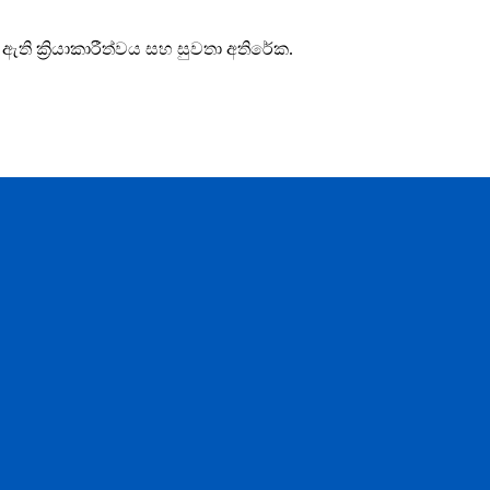
ඇති ක්‍රියාකාරීත්වය සහ සුවතා අතිරේක.