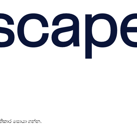
‍රතිකාර සොයා ගන්න.