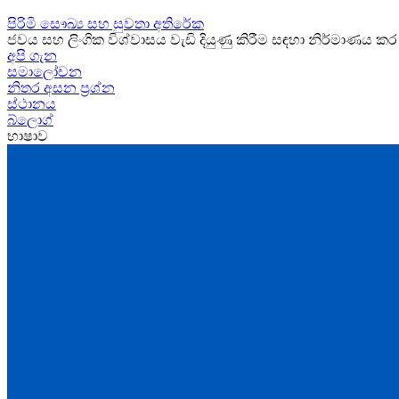
පිරිමි සෞඛ්‍ය සහ සුවතා අතිරේක
ජවය සහ ලිංගික විශ්වාසය වැඩි දියුණු කිරීම සඳහා නිර්මාණය කර 
අපි ගැන
සමාලෝචන
නිතර අසන ප්‍රශ්න
ස්ථානය
බ්ලොග්
භාෂාව