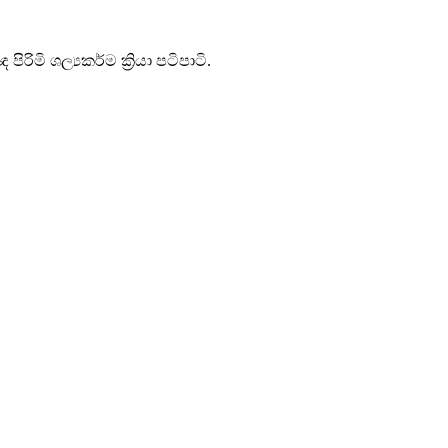
රිමි ශල්‍යකර්ම ක්‍රියා පටිපාටි.