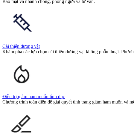
Bảo mật và nhanh chóng, phòng ngừa và tư vấn.
Cải thiện dương vật
Khám phá các lựa chọn cải thiện dương vật không phẫu thuật. Phươn
Điều trị giảm ham muốn tình dục
Chương trình toàn diện để giải quyết tình trạng giảm ham muốn và mệ