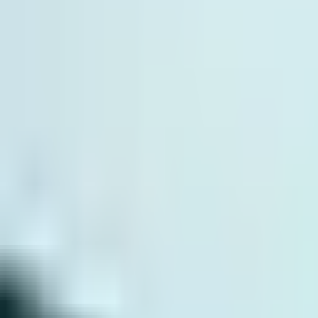
Estetika Pria
Estetika untuk pria, perawatan kulit, dan kesejahteraan umum.
Ejakulasi Dini
Dapatkan perawatan ejakulasi dini ahli. Solusi aman dan efektif untu
Kesehatan & Pencegahan Pria